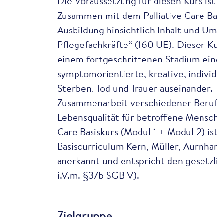
Die Voraussetzung für diesen Kurs ist 
Zusammen mit dem Palliative Care Bas
Ausbildung hinsichtlich Inhalt und U
Pflegefachkräfte“ (160 UE). Dieser K
einem fortgeschrittenen Stadium eine
symptomorientierte, kreative, indivi
Sterben, Tod und Trauer auseinander. 
Zusammenarbeit verschiedener Beruf
Lebensqualität für betroffene Mensch
Care Basiskurs (Modul 1 + Modul 2) is
Basiscurriculum Kern, Müller, Aur
anerkannt und entspricht den gesetz
i.V.m. §37b SGB V).
Zielgruppe