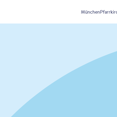
München
Pfarrki